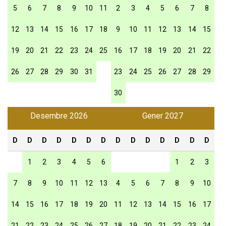
5
6
7
8
9
10
11
2
3
4
5
6
7
8
12
13
14
15
16
17
18
9
10
11
12
13
14
15
19
20
21
22
23
24
25
16
17
18
19
20
21
22
26
27
28
29
30
31
23
24
25
26
27
28
29
30
Desembre 2026
Gener 2027
D
D
D
D
D
D
D
D
D
D
D
D
D
D
1
2
3
4
5
6
1
2
3
7
8
9
10
11
12
13
4
5
6
7
8
9
10
14
15
16
17
18
19
20
11
12
13
14
15
16
17
21
22
23
24
25
26
27
18
19
20
21
22
23
24