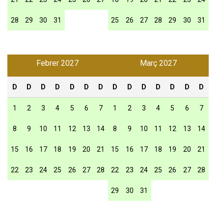
28
29
30
31
25
26
27
28
29
30
31
Febrer 2027
Març 2027
D
D
D
D
D
D
D
D
D
D
D
D
D
D
1
2
3
4
5
6
7
1
2
3
4
5
6
7
8
9
10
11
12
13
14
8
9
10
11
12
13
14
15
16
17
18
19
20
21
15
16
17
18
19
20
21
22
23
24
25
26
27
28
22
23
24
25
26
27
28
29
30
31