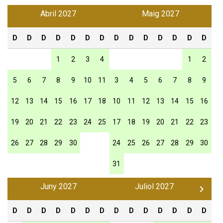
Abril 2027
Maig 2027
D
D
D
D
D
D
D
D
D
D
D
D
D
D
1
2
3
4
1
2
5
6
7
8
9
10
11
3
4
5
6
7
8
9
12
13
14
15
16
17
18
10
11
12
13
14
15
16
19
20
21
22
23
24
25
17
18
19
20
21
22
23
26
27
28
29
30
24
25
26
27
28
29
30
31
Juny 2027
Juliol 2027
D
D
D
D
D
D
D
D
D
D
D
D
D
D