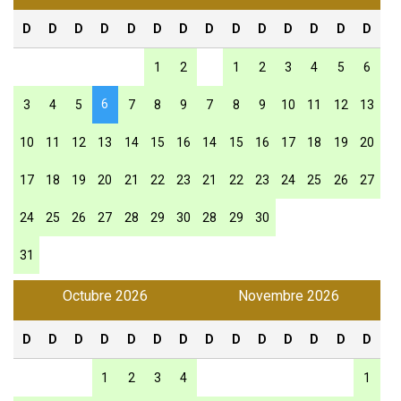
D
D
D
D
D
D
D
D
D
D
D
D
D
D
1
2
1
2
3
4
5
6
6
3
4
5
7
8
9
7
8
9
10
11
12
13
10
11
12
13
14
15
16
14
15
16
17
18
19
20
17
18
19
20
21
22
23
21
22
23
24
25
26
27
24
25
26
27
28
29
30
28
29
30
31
Octubre 2026
Novembre 2026
D
D
D
D
D
D
D
D
D
D
D
D
D
D
1
2
3
4
1